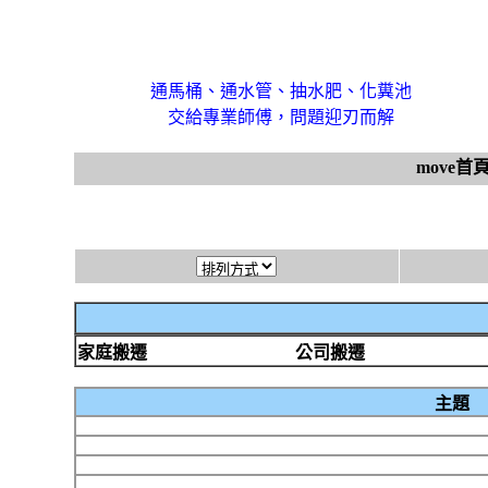
通馬桶、通水管、抽水肥、化糞池
交給專業師傅，問題迎刃而解
move首
家庭搬遷
公司搬遷
主題