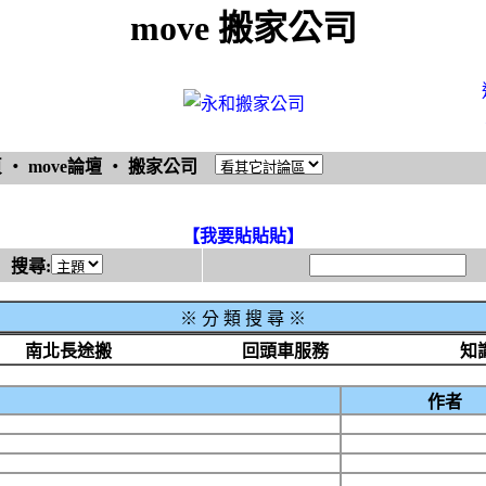
move 搬家公司
頁
‧
move論壇
‧
搬家公司
【我要貼貼貼】
搜尋:
※
分 類 搜 尋 ※
南北長途搬
回頭車服務
知
作者