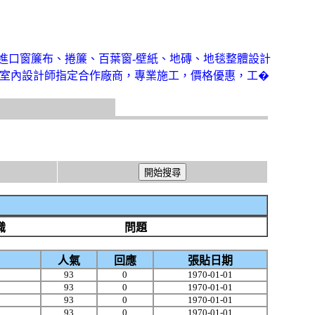
進口窗簾布、捲簾、百葉窗-壁紙、地磚、地毯整體設計
室內設計師指定合作廠商，專業施工，價格優惠，工�
識
問題
人氣
回應
張貼日期
93
0
1970-01-01
93
0
1970-01-01
93
0
1970-01-01
93
0
1970-01-01