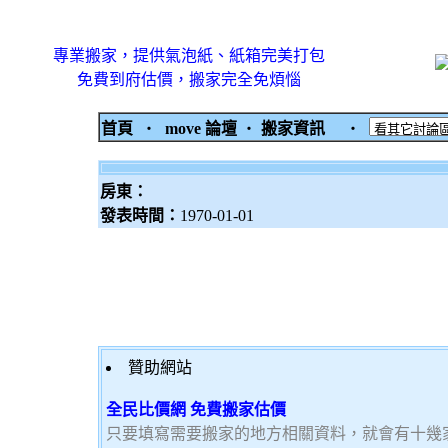
專業搬家，提供氣泡紙、紙箱完美打包
免費到府估價，搬家完全免煩惱
首頁
‧
move 論壇
‧
搬家資訊
‧
房東：
發表時間：
1970-01-01
贊助網站
全民比價網 免費搬家估價
只要填寫需要搬家的地方相關資料，就會有十幾