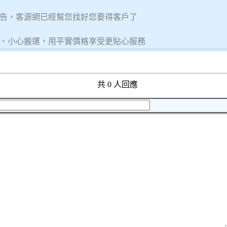
告，客源網已經幫您找好您要得客戶了
、小心搬運，用平實價格享受更貼心服務
共 0 人回應