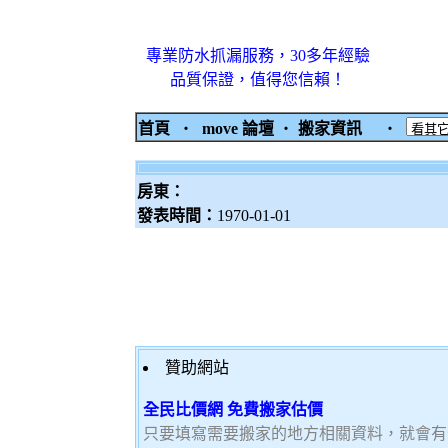
專業防水抓漏服務，30多年經驗
品質保證，值得您信賴！
首頁
‧
move 論壇
‧
搬家資訊
‧
房東：
發表時間：
1970-01-01
贊助網站
全民比價網 免費搬家估價
只要填寫需要搬家的地方相關資料，就會有